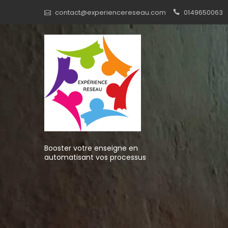
Skip
contact@experiencereseau.com
0149650063
to
content
Booster votre enseigne en
automatisant vos processus